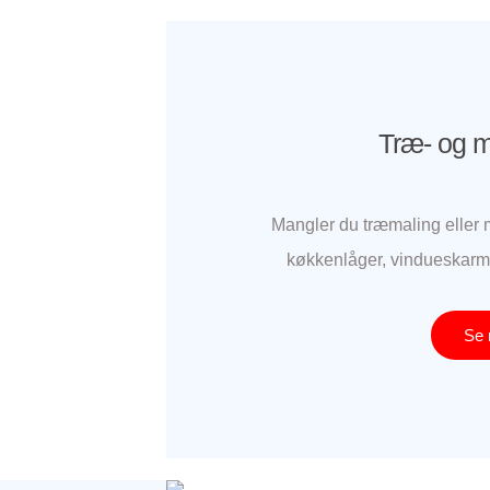
Træ- og m
Mangler du træmaling eller m
køkkenlåger,
vindueskarm
Se 