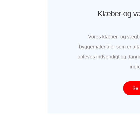
Klæber-og v
Vores klæber- og vægb
byggematerialer som er alta
opleves indvendigt og dan
indr
Se 