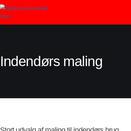
Indendørs maling
Stort udvalg af maling til indendørs brug