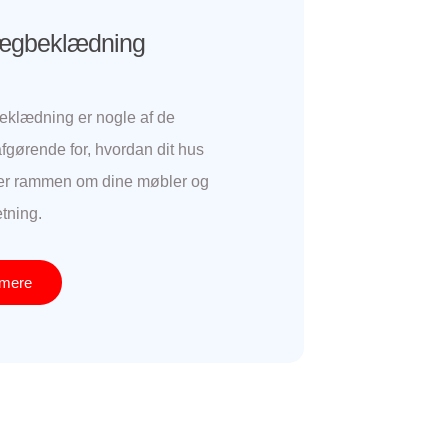
ægbeklædning
eklædning er nogle af de
fgørende for, hvordan dit hus
ner rammen om dine møbler og
etning.
mere