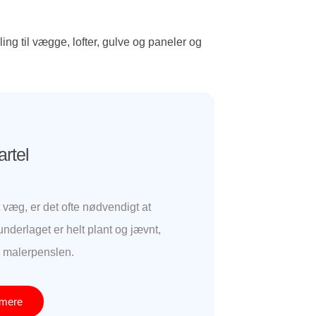
ng til vægge, lofter, gulve og paneler og
rtel
t væg, er det ofte nødvendigt at
 underlaget er helt plant og jævnt,
r malerpenslen.
mere