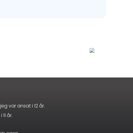
g var ansat i 12 år.
11 år.