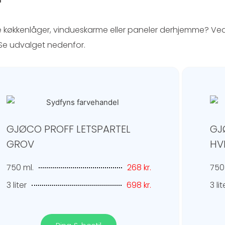
e køkkenlåger,
vindueskarme eller paneler derhjemme
? Ved
d. Se udvalget nedenfor.
GJØCO PROFF LETSPARTEL
GJ
GROV
HV
750 ml.
268 kr.
750
3 liter
698 kr.
3 lit