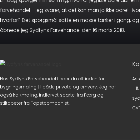
En dag spørger min søn mig, hvorfor jeg ikke bare åbner 
farvehandel – jeg svarer, at det kan man jo ikke bare! Hvo
hvorfor? Det spørgsmål satte en masse tanker i gang, og 
åbnede jeg Sydfyns Farvehandel den 16 marts 2018.
Ko
Ass
Hos Sydfyns Farvehandel finder du alt inden for
bygningsmaling til både private og erhverv. Jeg har
Tlf
også kalkmaling, indfarvet spartel fra Færg og
syd
stiltapeter fra Tapetcompaniet.
CVR