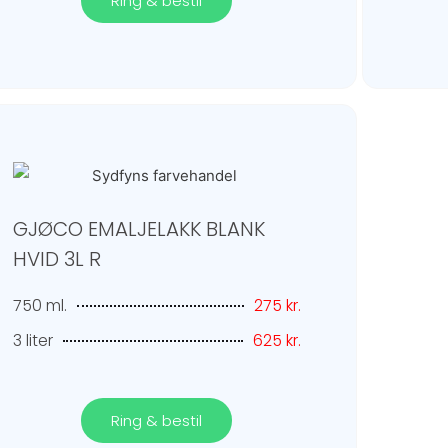
Ring & bestil
GJØCO EMALJELAKK BLANK
HVID 3L R
750 ml.
275 kr.
3 liter
625 kr.
Ring & bestil