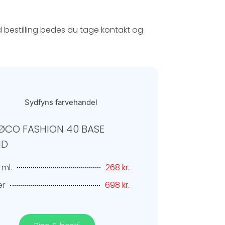
 bestilling bedes du tage kontakt og
ØCO FASHION 40 BASE
ID
 ml.
268 kr.
er
698 kr.