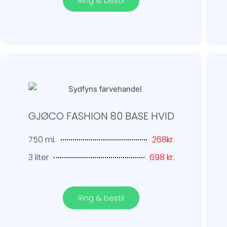
Ring & bestil
GJØCO FASHION 80 BASE HVID
750 ml.
268kr.
3 liter
698 kr.
Ring & bestil