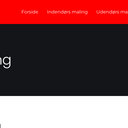
Forside
Indendørs maling
Udendørs ma
ng
l