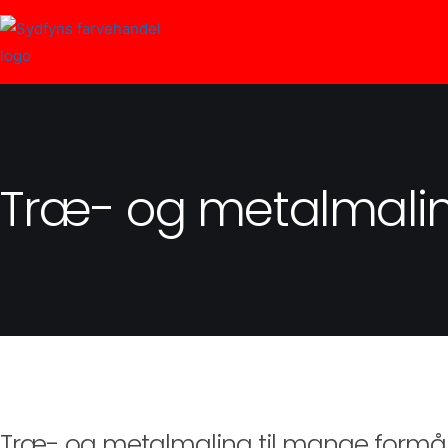
Træ- og metalmali
Træ- og metalmaling til mange formå