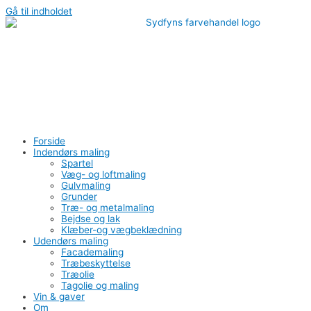
Gå til indholdet
Forside
Indendørs maling
Spartel
Væg- og loftmaling
Gulvmaling
Grunder
Træ- og metalmaling
Bejdse og lak
Klæber-og vægbeklædning
Udendørs maling
Facademaling
Træbeskyttelse
Træolie
Tagolie og maling
Vin & gaver
Om